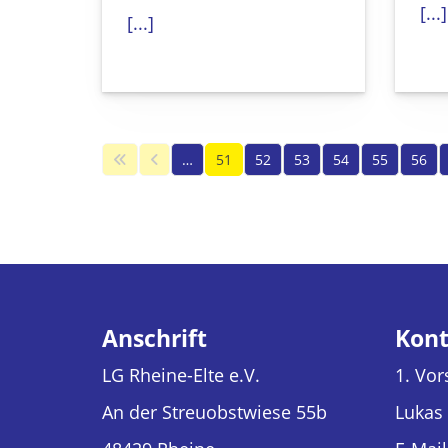
[...]
[...]
…
51
52
53
54
55
56
Anschrift
Kont
LG Rheine-Elte e.V.
1. Vor
An der Streuobstwiese 55b
Lukas 