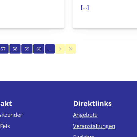
[...]
57
58
59
60
…
akt
Direktlinks
sitzender
Angebote
Fels
Veranstaltungen