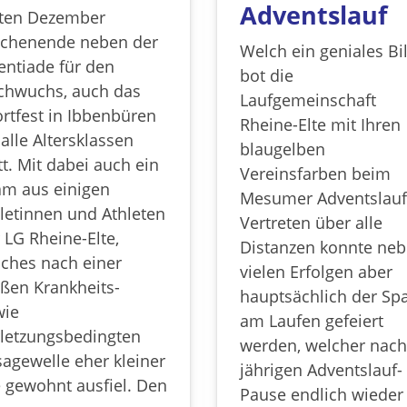
Adventslauf
sten Dezember
chenende neben der
Welch ein geniales Bi
entiade für den
bot die
chwuchs, auch das
Laufgemeinschaft
rtfest in Ibbenbüren
Rheine-Elte mit Ihren
 alle Altersklassen
blaugelben
tt. Mit dabei auch ein
Vereinsfarben beim
m aus einigen
Mesumer Adventslauf
letinnen und Athleten
Vertreten über alle
 LG Rheine-Elte,
Distanzen konnte ne
ches nach einer
vielen Erfolgen aber
ßen Krankheits-
hauptsächlich der Sp
wie
am Laufen gefeiert
letzungsbedingten
werden, welcher nach
agewelle eher kleiner
jährigen Adventslauf-
 gewohnt ausfiel. Den
Pause endlich wieder